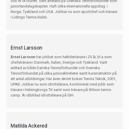
och WTA touren. Varit anställd på Svenska Tennisförbundet som
juniorlandslagskapten. Haft olika internationella uppdrag i
Norge, Tyskland och USA. Jobbar nu som sportchef och tränare
i Lidingö Tennis klubb.
Ernst Larsson
Ernst Larsson
har jobbat som heltidstränare i 25 år, bl.a som
chefstränare i Danmark, Italien, Sverige och Tyskland. Varit
anlitad av både Danska Tennisförbundet och Svenska
Tennisförbundet på olika junioraktiviteter samt kursinstruktör på
ett antal utbildningar. Har även skrivit boken Tennis Teknik, 2001,
UPAB. Jobbar nu som idrottslärare, kombinerat med jobb som
tränare i Helsingborgs TK samt som tränare på Wilson tennis
camp. Är utbildad idrottslärare på
GIH.
Matilda Ackered