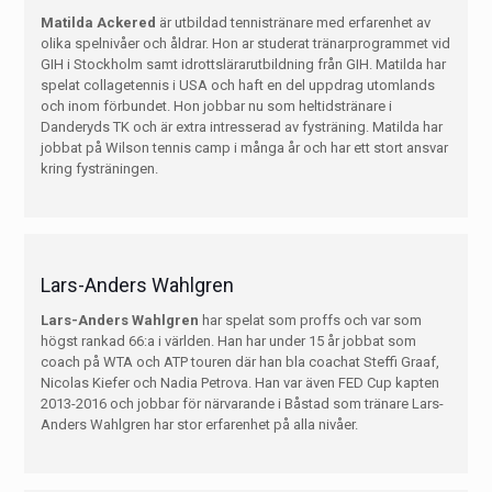
Matilda Ackered
är utbildad tennistränare med erfarenhet av
olika spelnivåer och åldrar. Hon ar studerat tränarprogrammet vid
GIH i Stockholm samt idrottslärarutbildning från GIH. Matilda har
spelat collagetennis i USA och haft en del uppdrag utomlands
och inom förbundet. Hon jobbar nu som heltidstränare i
Danderyds TK och är extra intresserad av fysträning. Matilda har
jobbat på Wilson tennis camp i många år och har ett stort ansvar
kring fysträningen.
Lars-Anders Wahlgren
Lars-Anders Wahlgren
har spelat som proffs och var som
högst rankad 66:a i världen. Han har under 15 år jobbat som
coach på WTA och ATP touren där han bla coachat Steffi Graaf,
Nicolas Kiefer och Nadia Petrova. Han var även FED Cup kapten
2013-2016 och jobbar för närvarande i Båstad som tränare Lars-
Anders Wahlgren har stor erfarenhet på alla nivåer.