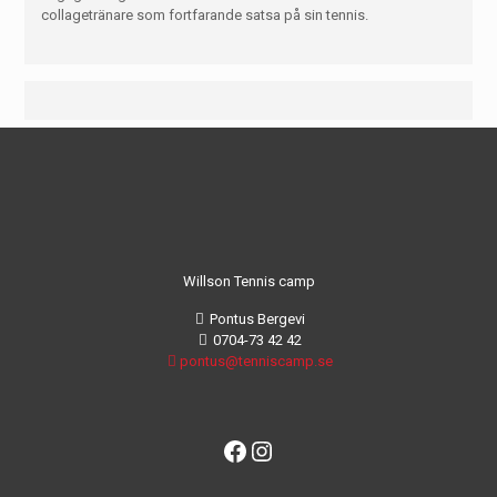
collagetränare som fortfarande satsa på sin tennis.
Willson Tennis camp
Pontus Bergevi
0704-73 42 42
pontus@tenniscamp.se
Facebook
Instagram