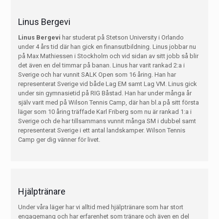
Linus Bergevi
Linus Bergevi
har studerat på Stetson University i Orlando
under 4 års tid där han gick en finansutbildning. Linus jobbar nu
på Max Mathiessen i Stockholm och vid sidan av sitt jobb så blir
det även en del timmar på banan. Linus har varit rankad 2:a i
Sverige och har vunnit SALK Open som 16 åring. Han har
representerat Sverige vid både Lag EM samt Lag VM. Linus gick
under sin gymnasietid på RIG Båstad. Han har under många år
själv varit med på Wilson Tennis Camp, där han bl.a på sitt första
läger som 10 åring träffade Karl Friberg som nu är rankad 1:a i
Sverige och de har tillsammans vunnit många SM i dubbel samt
representerat Sverige i ett antal landskamper. Wilson Tennis
Camp ger dig vänner för livet.
Hjälptränare
Under våra läger har vi alltid med hjälptränare som har stort
engagemang och har erfarenhet som tränare och även en del