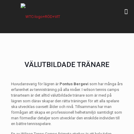
VÄLUTBILDADE TRÄNARE
Huvudansvarig för lägren är
Pontus Bergevi
som har många års
erfarenhet av tennisträning på alla nivåer. I wilson tennis camps
tränarteam är det alltid välutbildade tränare som är med på
lägren som därav skapar den rätta träningen för att alla spelare
ska utvecklas oavsett ålder och nivå. Tillsammans har man
förmågan att skapa en professionell helhetsmiljö samtidigt som
man förmedlar detaljer som utvecklar den enskilde individen till
en bättre tennisspelare.
En av Wilson Tenns Camps främsta styrkor är att hela tiden