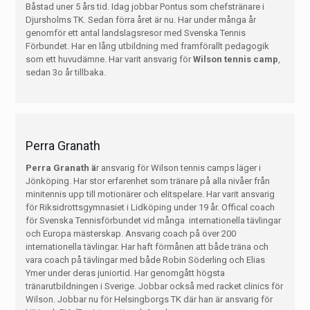
Båstad uner 5 års tid. Idag jobbar Pontus som chefstränare i
Djursholms TK. Sedan förra året är nu. Har under många år
genomför ett antal landslagsresor med Svenska Tennis
Förbundet. Har en lång utbildning med framförallt pedagogik
som ett huvudämne. Har varit ansvarig för
Wilson tennis camp
,
sedan 3o år tillbaka.
Perra Granath
Perra Granath ä
r ansvarig för Wilson tennis camps läger i
Jönköping. Har stor erfarenhet som tränare på alla nivåer från
minitennis upp till motionärer och elitspelare. Har varit ansvarig
för Riksidrottsgymnasiet i Lidköping under 19 år. Offical coach
för Svenska Tennisförbundet vid många internationella tävlingar
och Europa mästerskap. Ansvarig coach på över 200
internationella tävlingar. Har haft förmånen att både träna och
vara coach på tävlingar med både Robin Söderling och Elias
Ymer under deras juniortid. Har genomgått högsta
tränarutbildningen i Sverige. Jobbar också med racket clinics för
Wilson. Jobbar nu för Helsingborgs TK där han är ansvarig för