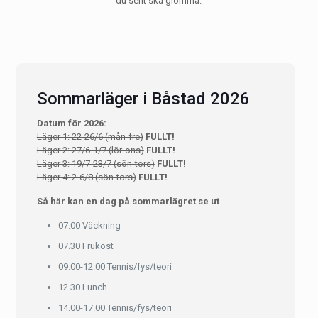
du sent ska glömma.
Sommarläger i Båstad 2026
Datum för 2026:
Läger 1: 22-26/6 (mån-fre)
FULLT!
Läger 2: 27/6-1/7 (lör-ons)
FULLT!
Läger 3: 19/7-23/7 (sön-tors)
FULLT!
Läger 4: 2-6/8 (sön-tors)
FULLT!
Så här kan en dag på sommarlägret se ut
07.00 Väckning
07.30 Frukost
09.00-12.00 Tennis/fys/teori
12.30 Lunch
14.00-17.00 Tennis/fys/teori