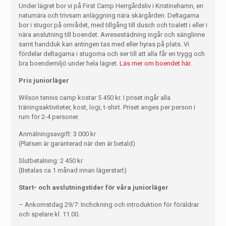
Under lägret bor vi på First Camp Herrgårdsliv i Kristinehamn, en
naturnära och trivsam anläggning nära skärgården. Deltagarna
bor i stugor på området, med tillgång till dusch och toalett i eller i
nära anslutning till boendet. Avresestädning ingår och sänglinne
samt handduk kan antingen tas med eller hyras på plats. Vi
fördelar deltagarna i stugorna och ser till att alla får en trygg och
bra boendemiljö under hela lägret.
Läs mer om boendet här.
Pris juniorläger
Wilson tennis camp kostar 5 450 kr. I priset ingår alla
träningsaktiviteter, kost, logi, t-shirt. Priset anges per person i
rum för 2-4 personer.
Anmälningsavgift: 3 000 kr
(Platsen är garanterad när den är betald)
Slutbetalning: 2 450 kr
(Betalas ca 1 månad innan lägerstart)
Start- och avslutningstider för våra juniorläger
– Ankomstdag 29/7: Inchckning och introduktion för föräldrar
och spelare kl. 11.00.