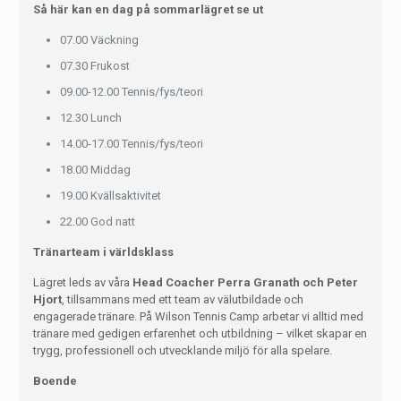
Så här kan en dag på sommarlägret se ut
07.00 Väckning
07.30 Frukost
09.00-12.00 Tennis/fys/teori
12.30 Lunch
14.00-17.00 Tennis/fys/teori
18.00 Middag
19.00 Kvällsaktivitet
22.00 God natt
Tränarteam i världsklass
Lägret leds av våra
Head Coacher Perra Granath och Peter
Hjort
, tillsammans med ett team av välutbildade och
engagerade tränare. På Wilson Tennis Camp arbetar vi alltid med
tränare med gedigen erfarenhet och utbildning – vilket skapar en
trygg, professionell och utvecklande miljö för alla spelare.
Boende